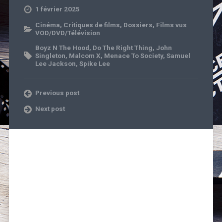
1 février 2025
Cinéma
,
Critiques de films
,
Dossiers
,
Films vus
VOD/DVD/Télévision
Boyz N The Hood
,
Do The Right Thing
,
John
Singleton
,
Malcom X
,
Menace To Society
,
Samuel
Lee Jackson
,
Spike Lee
Previous post
Next post