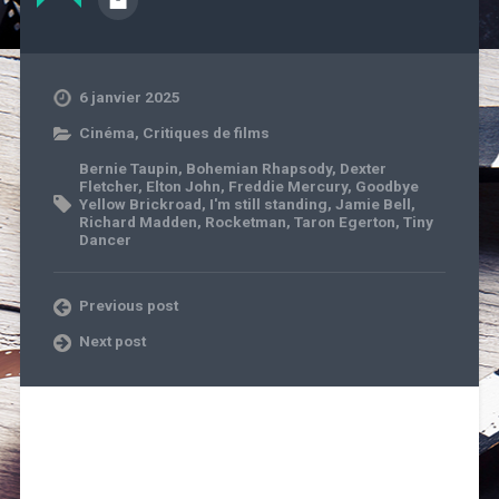
6 janvier 2025
Cinéma
,
Critiques de films
Bernie Taupin
,
Bohemian Rhapsody
,
Dexter
Fletcher
,
Elton John
,
Freddie Mercury
,
Goodbye
Yellow Brickroad
,
I'm still standing
,
Jamie Bell
,
Richard Madden
,
Rocketman
,
Taron Egerton
,
Tiny
Dancer
Previous post
Next post