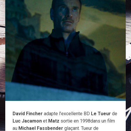
David Fincher
adapte l’excellente BD
Le Tueur
de
Luc Jacamon
et
Matz
sortie en 1998dans un film
au
Michael Fassbender
glaçant. Tueur de