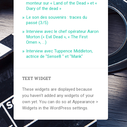
monteur sur « Land of the Dead » et «
Diary of the dead »
Le son des souvenirs : traces du
passé (3/5)
Interview avec le chef opérateur Aaron
Morton (« Evil Dead », « The First
Omen », …)
Interview avec Tuppence Middleton,
actrice de "Sense8 " et "Mank"
TEXT WIDGET
These widgets are displayed because
you haven't added any widgets of your
own yet. You can do so at Appearance >
Widgets in the WordPress settings.