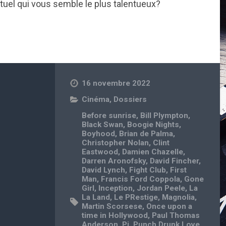
actuel qui vous semble le plus talentueux?
16 novembre 2022
Cinéma
,
Dossiers
Before sunrise
,
Bill Plympton
,
Black Swan
,
Boogie Nights
,
Boyhood
,
Brian de Palma
,
Christopher Nolan
,
Clint
Eastwood
,
Damien Chazelle
,
Darren Aronofsky
,
David Fincher
,
David Lynch
,
Fight Club
,
First
Man
,
Francis Ford Coppola
,
Gone
Girl
,
Inception
,
Jordan Peele
,
La
La Land
,
Le PRestige
,
Magnolia
,
Martin Scorsese
,
Once upon a
time in Hollywood
,
Paul Thomas
Anderson
,
Pi
,
Punch Drunk Love
,