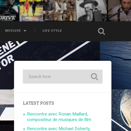
MUSIQUE
LIFE STYLE
LATEST POSTS
Rencontre avec Ronan Maillard,
compositeur de musiques de film
Rencontre avec Michael Doherty,