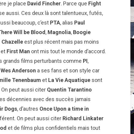
ère je place
David Fincher
. Parce que
Fight
se aussi. Ces deux là sont talentueux, futés,
 aussi beaucoup, c’est
PTA
, alias
Paul
There Will be Blood
,
Magnolia
,
Boogie
 Chazelle
est plus récent mais pas moins
h
et
First Man
ont mis tout le monde d’accord.
 grands films perturbants comme
PI
,
.
Wes Anderson
a ses fans et son style car
mille Tenenbaum
et
La Vie Aquatique
sont
 On peut aussi citer
Quentin Tarantino
ières décennies avec des succès jamais
ir Dogs
, d’autres
Once Upon a time in
fférent. On peut aussi citer
Richard Linkater
ood
et de films plus confidentiels mais tout