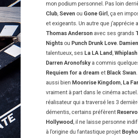
mon podium personnel. Pas loin derri
Club
,
Seven
ou
Gone Girl
, ça en impo
et exigeants. Un autre que j’apprécie
Thomas Anderson
avec ses grands
Nights
ou
Punch Drunk Love
.
Damien
talentueux, ses
La LA Land
,
Whiplas
Darren Aronofsky
a commis quelques
Requiem for a dream
et
Black Swan
aussi bien
Moonrise Kingdom
,
La Fa
vraiment à part dans le cinéma actuel.
réalisateur qui a traversé les 3 dern
démentis, certains préfèrent
Reservo
Hollywood
, il ne laisse personne indi
à l’origine du fantastique projet
Boyh