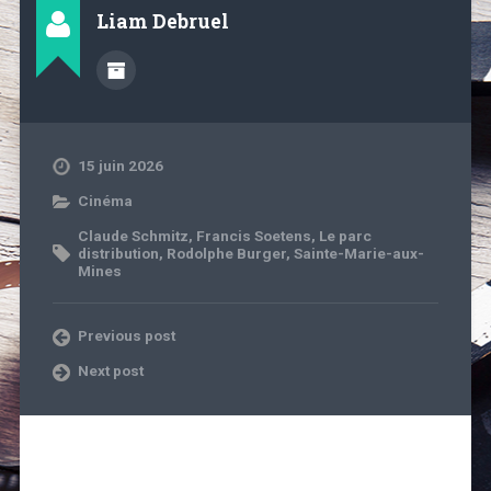
Liam Debruel
15 juin 2026
Cinéma
Claude Schmitz
,
Francis Soetens
,
Le parc
distribution
,
Rodolphe Burger
,
Sainte-Marie-aux-
Mines
Previous post
Next post