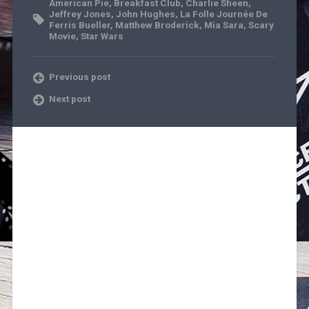
American Pie
,
Breakfast Club
,
Charlie Sheen
,
Jeffrey Jones
,
John Hughes
,
La Folle Journée De
Ferris Bueller
,
Matthew Broderick
,
Mia Sara
,
Scary
Movie
,
Star Wars
Previous post
Next post