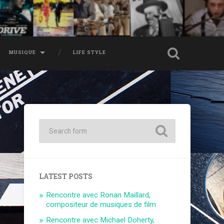
MUSIQUE
LIFE STYLE
LATEST POSTS
Rencontre avec Ronan Maillard,
compositeur de musiques de film
Rencontre avec Michael Doherty,