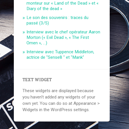
monteur sur « Land of the Dead » et «
Diary of the dead »
Le son des souvenirs : traces du
passé (3/5)
Interview avec le chef opérateur Aaron
Morton (« Evil Dead », « The First
Omen », …)
Interview avec Tuppence Middleton,
actrice de "Sense8 " et "Mank"
TEXT WIDGET
These widgets are displayed because
you haven't added any widgets of your
own yet. You can do so at Appearance >
Widgets in the WordPress settings.