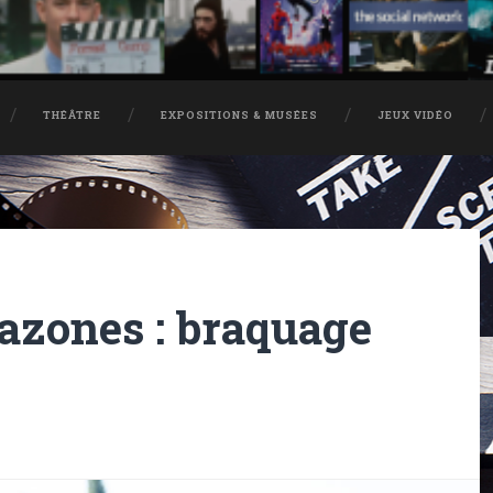
THÉÂTRE
EXPOSITIONS & MUSÉES
JEUX VIDÉO
azones : braquage