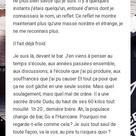
ne plus bien savoir qui je suis. Il y a quelques
instants j’étais quelqu’un, entouré d’amis dont je
connaissais le nom, un reflet. Ce reflet ne montre
maintenant plus qu’une masse noirâtre et étrange, je
ne me reconnais plus.
Il fait déjà froid.
Je suis là, devant le bar. J’en viens à penser au
temps s’écoule, aux années passées ensemble,
aux discussions, à l’écoute que j’ai pû produire, aux
souffrances que j’ai pu causer Et tout ça pour que
ça ne soit gâché en une seule soirée. Mais quel
soulagement, mais quel mal de crâne. Il a une
sacrée droite Dudu, du haut de ses 60 kilos tout
mouillé. 1h 20 , dernière bière. Ah, la populace
change de bar, Go a l’Hurricane. Pourquoi me
regarde-t-elle comme cela ? Je suis tout seul de
toute façon, va la voir, au pire tu risques quoi ?