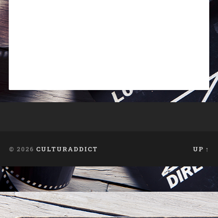
© 2026
CULTURADDICT
UP ↑