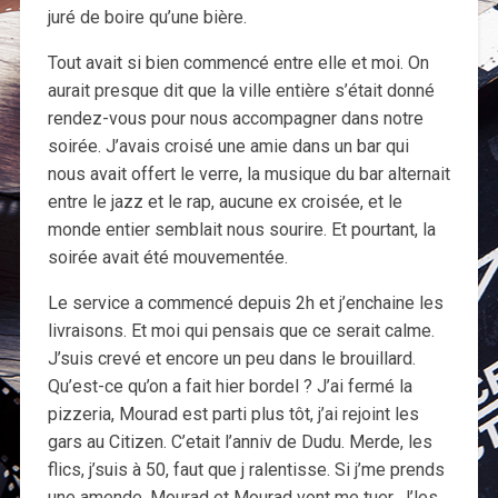
juré de boire qu’une bière.
Tout avait si bien commencé entre elle et moi. On
aurait presque dit que la ville entière s’était donné
rendez-vous pour nous accompagner dans notre
soirée. J’avais croisé une amie dans un bar qui
nous avait offert le verre, la musique du bar alternait
entre le jazz et le rap, aucune ex croisée, et le
monde entier semblait nous sourire. Et pourtant, la
soirée avait été mouvementée.
Le service a commencé depuis 2h et j’enchaine les
livraisons. Et moi qui pensais que ce serait calme.
J’suis crevé et encore un peu dans le brouillard.
Qu’est-ce qu’on a fait hier bordel ? J’ai fermé la
pizzeria, Mourad est parti plus tôt, j’ai rejoint les
gars au Citizen. C’etait l’anniv de Dudu. Merde, les
flics, j’suis à 50, faut que j ralentisse. Si j’me prends
une amende, Mourad et Mourad vont me tuer. J’les