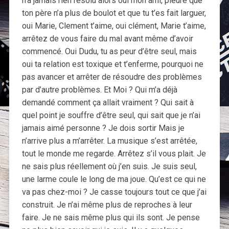
n’a jamais rien résolu alors oui mon ami, pleure que
ton père n’a plus de boulot et que tu t’es fait larguer,
oui Marie, Clement t’aime, oui clément, Marie t’aime,
arrêtez de vous faire du mal avant même d’avoir
commencé. Oui Dudu, tu as peur d’être seul, mais
oui ta relation est toxique et t’enferme, pourquoi ne
pas avancer et arrêter de résoudre des problèmes
par d’autre problèmes. Et Moi ? Qui m’a déjà
demandé comment ça allait vraiment ? Qui sait à
quel point je souffre d’être seul, qui sait que je n’ai
jamais aimé personne ? Je dois sortir Mais je
n’arrive plus a m’arrêter. La musique s’est arrêtée,
tout le monde me regarde. Arrêtez s’il vous plait. Je
ne sais plus réellement où j’en suis. Je suis seul,
une larme coule le long de ma joue. Qu’est ce qui ne
va pas chez-moi ? Je casse toujours tout ce que j’ai
construit. Je n’ai même plus de reproches à leur
faire. Je ne sais même plus qui ils sont. Je pense