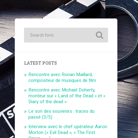
LATEST POSTS
Rencontre avec Ronan Maillard,
compositeur de musiques de film
Rencontre avec Michael Doherty,
monteur sur « Land of the Dead » et «
Diary of the dead »
Le son des souvenirs : traces du
passé (3/5)
Interview avec le chef opérateur Aaron
Morton (« Evil Dead », « The First