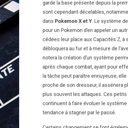
garde la base présente depuis la pr
sont cependant décelables, notammen
dans
Pokemon X et Y
. Le système de 
pour un Pokemon d’en appeler un autr
cédées leur place aux Capacités Z, à 
débloquera au fur et à mesure de l’av
notera la création d’un système per
après chaque combat, ayant pour effet
la tâche peut paraître ennuyeuse, elle
proche de son dresseur, il assénera p
plus souvent les attaques. Ces petit
continuent à faire évoluer le système 
tendance à stagner par le passé.
Certains changement se font égalemen