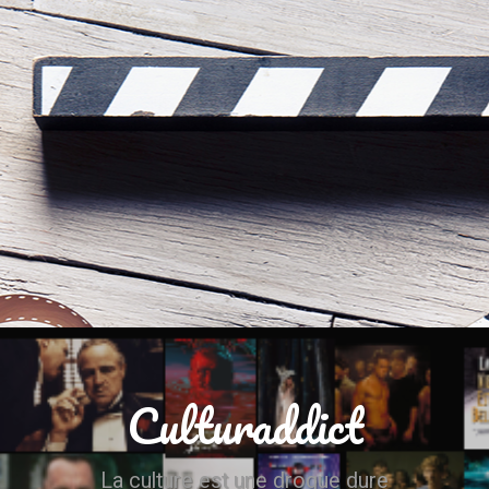
Culturaddict
La culture est une drogue dure