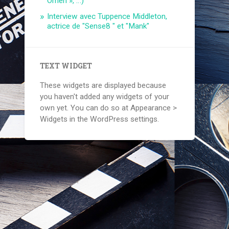
Omen », …)
Interview avec Tuppence Middleton,
actrice de "Sense8 " et "Mank"
TEXT WIDGET
These widgets are displayed because
you haven't added any widgets of your
own yet. You can do so at Appearance >
Widgets in the WordPress settings.