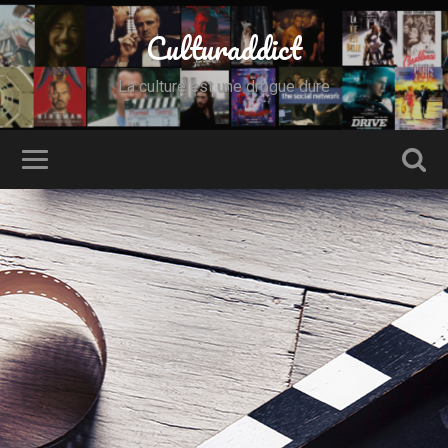
Culturaddict
La culture est une drogue dure