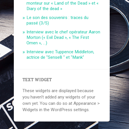
monteur sur « Land of the Dead » et «
Diary of the dead »
Le son des souvenirs : traces du
passé (3/5)
Interview avec le chef opérateur Aaron
Morton (« Evil Dead », « The First
Omen », …)
Interview avec Tuppence Middleton,
actrice de "Sense8 " et "Mank"
TEXT WIDGET
These widgets are displayed because
you haven't added any widgets of your
own yet. You can do so at Appearance >
Widgets in the WordPress settings.