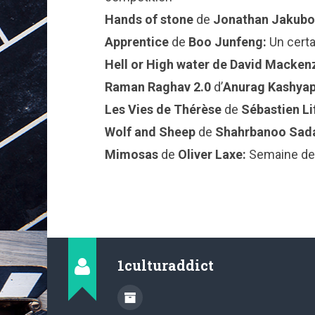
Hands of stone
de
Jonathan Jakubo
Apprentice
de
Boo Junfeng:
Un certa
Hell or High water de
David Macken
Raman Raghav 2.0
d’
Anurag Kashya
Les Vies de Thérèse
de
Sébastien Li
Wolf and Sheep
de
Shahrbanoo Sad
Mimosas
de
Oliver Laxe:
Semaine de 
1culturaddict