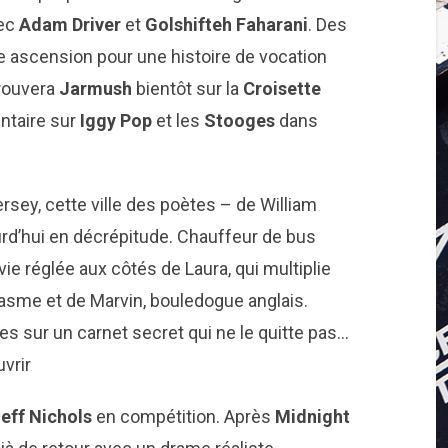
vec
Adam Driver
et
Golshifteh Faharani
. Des
e ascension pour une histoire de vocation
trouvera
Jarmush
bientôt sur la
Croisette
ntaire sur
Iggy Pop
et les
Stooges
dans
rsey, cette ville des poètes – de William
urd’hui en décrépitude. Chauffeur de bus
vie réglée aux côtés de Laura, qui multiplie
asme et de Marvin, bouledogue anglais.
s sur un carnet secret qui ne le quitte pas…
vrir
eff Nichols
en compétition. Après
Midnight