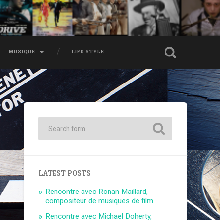
MUSIQUE
LIFE STYLE
LATEST POSTS
Rencontre avec Ronan Maillard,
compositeur de musiques de film
Rencontre avec Michael Doherty,