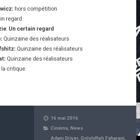
wicz:
hors compétition
in regard
zie
:
Un certain regard
p:
Quinzaine des réalisateurs
fshitz:
Quinzaine des réalisateurs
at:
Quinzaine des réalisateurs
la critique
16 mai 2016
Cinéma
,
News
Adam Driver
,
Golshifteh Faharani
,