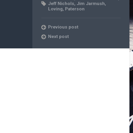
Jeff Nichols
,
Jim Jarmush
,
Loving
,
Paterson
Previous post
Next post