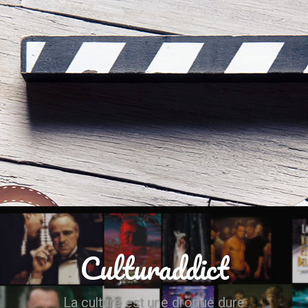
Culturaddict
La culture est une drogue dure