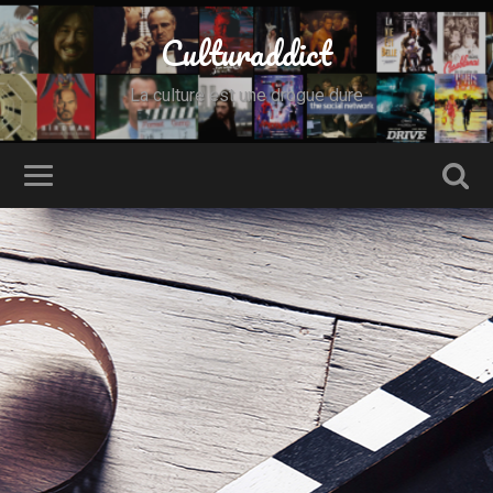
Culturaddict
La culture est une drogue dure