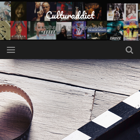
Culturaddict
La culture est une drogue dure