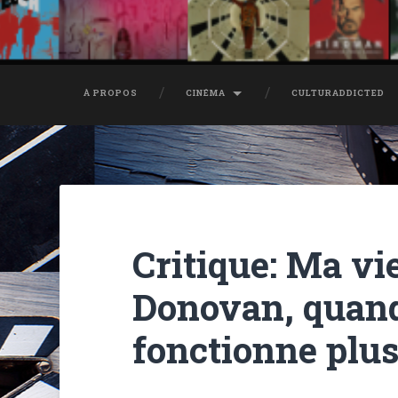
À PROPOS
CINÉMA
CULTURADDICTED
Critique: Ma vi
Donovan, quand
fonctionne plu