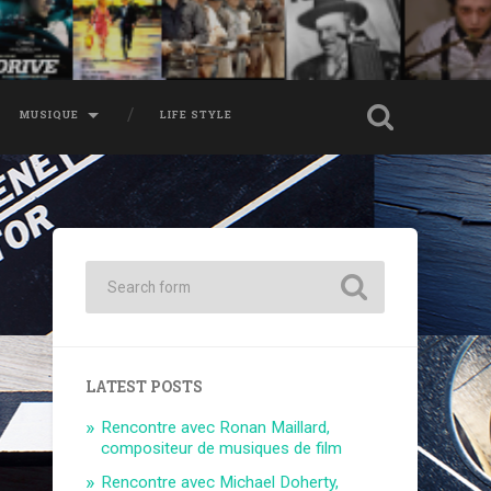
MUSIQUE
LIFE STYLE
LATEST POSTS
Rencontre avec Ronan Maillard,
compositeur de musiques de film
Rencontre avec Michael Doherty,