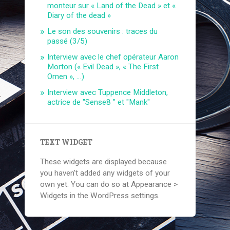
monteur sur « Land of the Dead » et «
Diary of the dead »
Le son des souvenirs : traces du
passé (3/5)
Interview avec le chef opérateur Aaron
Morton (« Evil Dead », « The First
Omen », …)
Interview avec Tuppence Middleton,
actrice de "Sense8 " et "Mank"
TEXT WIDGET
These widgets are displayed because
you haven't added any widgets of your
own yet. You can do so at Appearance >
Widgets in the WordPress settings.