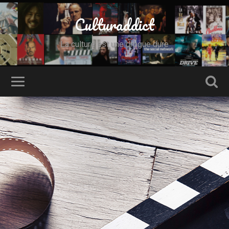
Culturaddict
La culture est une drogue dure