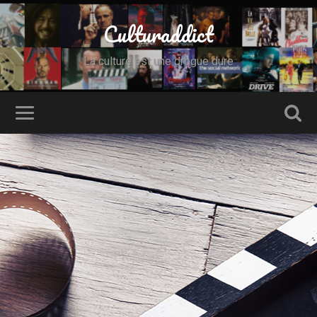
Culturaddict
La culture est une drogue dure