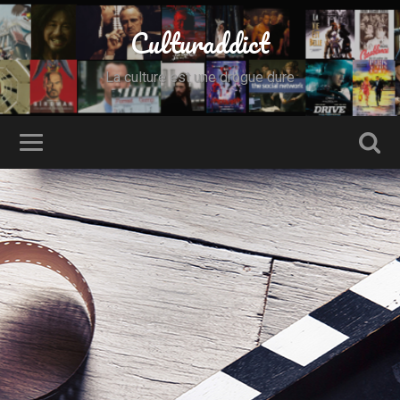
Culturaddict
La culture est une drogue dure