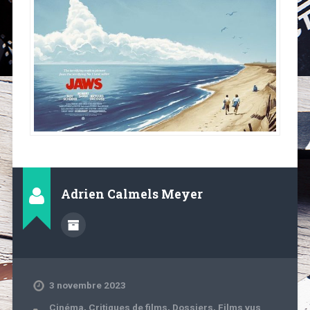
Adrien Calmels Meyer
3 novembre 2023
Cinéma
,
Critiques de films
,
Dossiers
,
Films vus