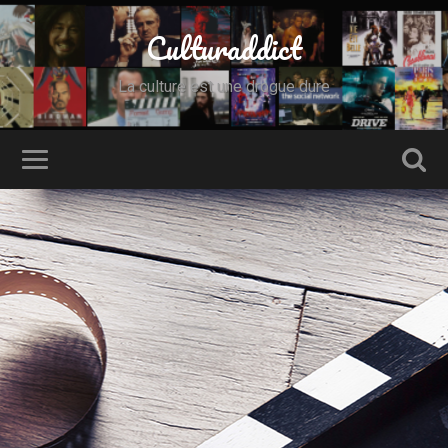
Culturaddict
La culture est une drogue dure