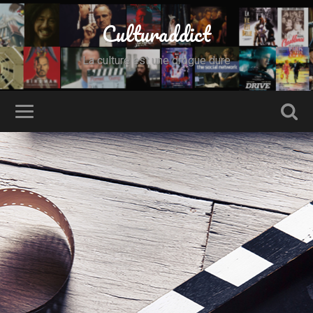
Culturaddict
La culture est une drogue dure