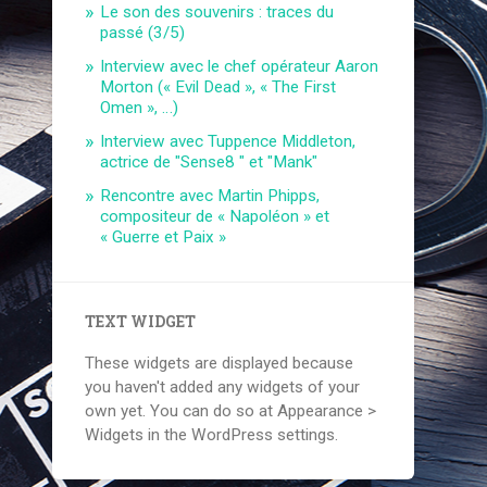
Le son des souvenirs : traces du
passé (3/5)
Interview avec le chef opérateur Aaron
Morton (« Evil Dead », « The First
Omen », …)
Interview avec Tuppence Middleton,
actrice de "Sense8 " et "Mank"
Rencontre avec Martin Phipps,
compositeur de « Napoléon » et
« Guerre et Paix »
TEXT WIDGET
These widgets are displayed because
you haven't added any widgets of your
own yet. You can do so at Appearance >
Widgets in the WordPress settings.