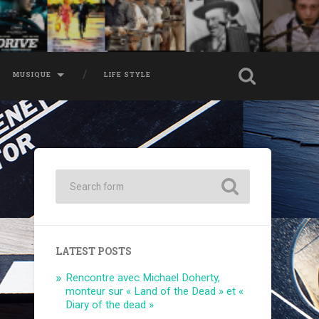
MUSIQUE
LIFE STYLE
LATEST POSTS
Rencontre avec Michael Doherty,
monteur sur « Land of the Dead » et «
Diary of the dead »