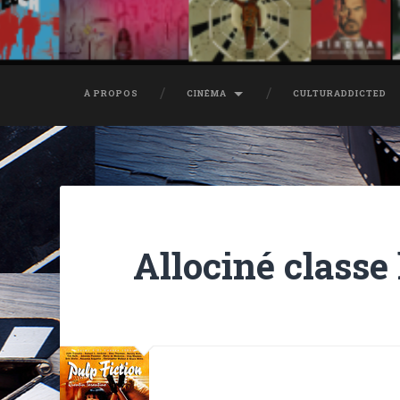
À PROPOS
CINÉMA
CULTURADDICTED
Allociné classe