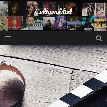
Culturaddict
La culture est une drogue dure