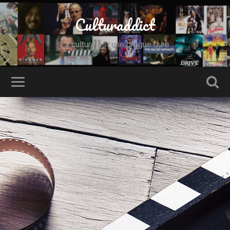
Culturaddict
La culture est une drogue dure