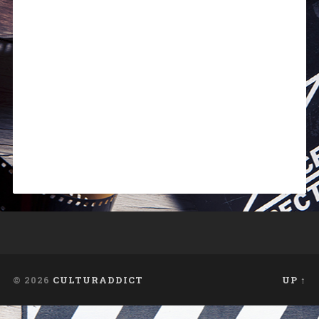
© 2026
CULTURADDICT
UP ↑