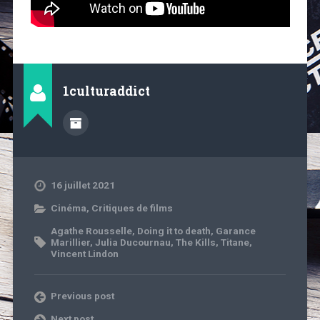
1culturaddict
16 juillet 2021
Cinéma
,
Critiques de films
Agathe Rousselle
,
Doing it to death
,
Garance
Marillier
,
Julia Ducournau
,
The Kills
,
Titane
,
Vincent Lindon
Previous post
Next post