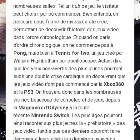
nombreuses salles. Tel un
hub
de jeu, le visiteur
peut choisir par où commencer. Bien entendu, un
parcours sous forme de niveaux a été créé,
permettant de découvrir l’histoire des jeux vidéo
dans l’ordre chronologique. Et quand on parle
d’ordre chronologique, on ne commence pas à
Pong,
mais bien à
Tennis for two
, un jeu créé par
William Higinbotham sur oscilloscope. Autant dire
que les yeux non-avertis des plus jeunes pourront
subir une double crise cardiaque en découvrant que
les jeux vidéo n’ont pas commencé par la
Xbox360
et la
PS3
. On trouvera donc dans les nombreuses
vitrines beaucoup de consoles et de jeux, depuis
la
Magnavox
d’
Odyssey
à la toute
récente
Nintendo Switch
. Les plus âgés pourront
ainsi raconter aux plus jeunes la « préhistoire » des
jeux vidéo, tandis que ces derniers pourront faire
découvrir à leurs aînés les dernières avancées