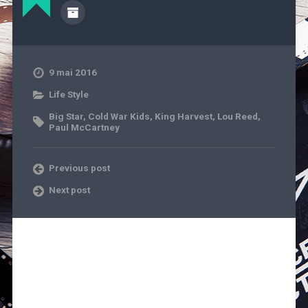
9 mai 2016
Life Style
Big Star
,
Cold War Kids
,
King Harvest
,
Lou Reed
,
Paul McCartney
Previous post
Next post