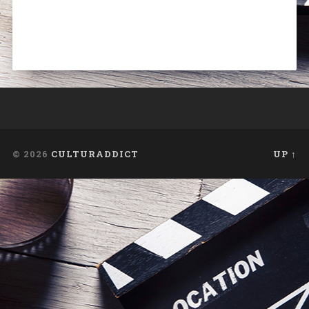
© 2026
CULTURADDICT
UP ↑