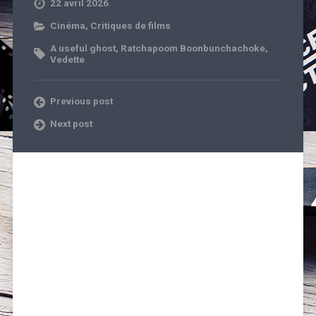
22 avril 2026
Cinéma
,
Critiques de films
A useful ghost
,
Ratchapoom Boonbunchachoke
,
Vedette
Previous post
Next post