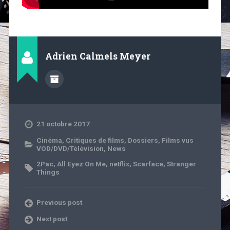
Adrien Calmels Meyer
21 octobre 2017
Cinéma
,
Critiques de films
,
Dossiers
,
Films vus
VOD/DVD/Télévision
,
News
2Pac
,
All Eyez On Me
,
netflix
,
Scarface
,
Stranger
Things
Previous post
Next post