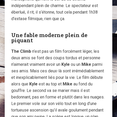
indépendant plein de charme. Le spectateur est
éberlué, il rit, il s’étonne, tout cela pendant 1h38
d’extase filmique, rien que ça.
Une fable moderne plein de
piquant
The Climb
n’est pas un film forcément léger, les
deux amis se font des coups tordus et personne
n’aimerait vraiment avoir un
Kyle
ou un
Mike
parmi
ses amis. Mais ces deux-là sont irrémédiablement
et inexplicablement liés pour la vie. Le film débute
alors que
Kyle
est au top et
Mike
au fond du
gouffre. Le second va se marier mais il est
bedonnant, pas en forme et plutôt dans les nuages.
Le premier vole sur son vélo tout en long d’une
tortueuse ascension qu’il avale goulument pendant
que son ami peine. La scène est longue, un plan