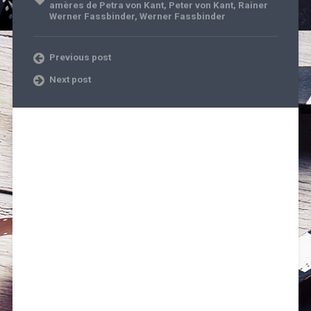
amères de Petra von Kant
,
Peter von Kant
,
Rainer
Werner Fassbinder
,
Werner Fassbinder
Previous post
Next post