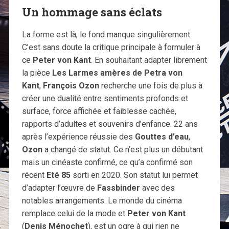
Un hommage sans éclats
La forme est là, le fond manque singulièrement.
C’est sans doute la critique principale à formuler à
ce
Peter von Kant
. En souhaitant adapter librement
la pièce
Les Larmes amères de Petra von
Kant
,
François Ozon
recherche une fois de plus à
créer une dualité entre sentiments profonds et
surface, force affichée et faiblesse cachée,
rapports d’adultes et souvenirs d’enfance. 22 ans
après l’expérience réussie des
Gouttes d’eau
,
Ozon
a changé de statut. Ce n’est plus un débutant
mais un cinéaste confirmé, ce qu’a confirmé son
récent
Eté 85
sorti en 2020. Son statut lui permet
d’adapter l’œuvre de
Fassbinder
avec des
notables arrangements. Le monde du cinéma
remplace celui de la mode et
Peter von Kant
(
Denis Ménochet
), est un ogre à qui rien ne