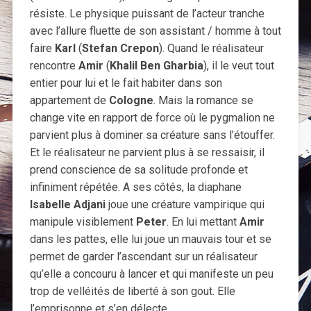
résiste. Le physique puissant de l’acteur tranche
avec l’allure fluette de son assistant / homme à tout
faire
Karl
(
Stefan Crepon
). Quand le réalisateur
rencontre
Amir
(
Khalil Ben Gharbia
), il le veut tout
entier pour lui et le fait habiter dans son
appartement de
Cologne
. Mais la romance se
change vite en rapport de force où le pygmalion ne
parvient plus à dominer sa créature sans l’étouffer.
Et le réalisateur ne parvient plus à se ressaisir, il
prend conscience de sa solitude profonde et
infiniment répétée. A ses côtés, la diaphane
Isabelle Adjani
joue une créature vampirique qui
manipule visiblement
Peter
. En lui mettant
Amir
dans les pattes, elle lui joue un mauvais tour et se
permet de garder l’ascendant sur un réalisateur
qu’elle a concouru à lancer et qui manifeste un peu
trop de velléités de liberté à son gout. Elle
l’emprisonne et s’en délecte.