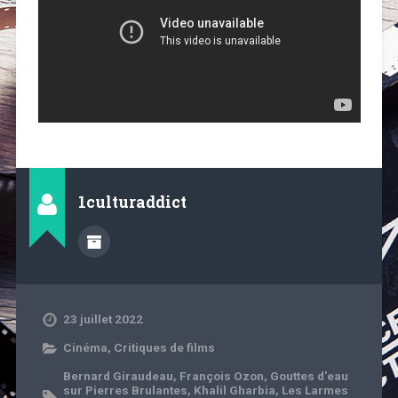
1culturaddict
23 juillet 2022
Cinéma
,
Critiques de films
Bernard Giraudeau
,
François Ozon
,
Gouttes d'eau
sur Pierres Brulantes
,
Khalil Gharbia
,
Les Larmes