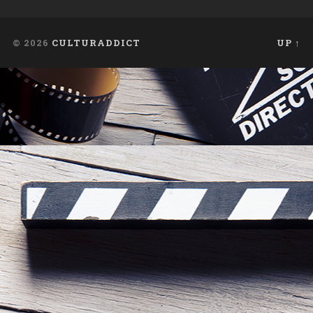
© 2026
CULTURADDICT
UP ↑