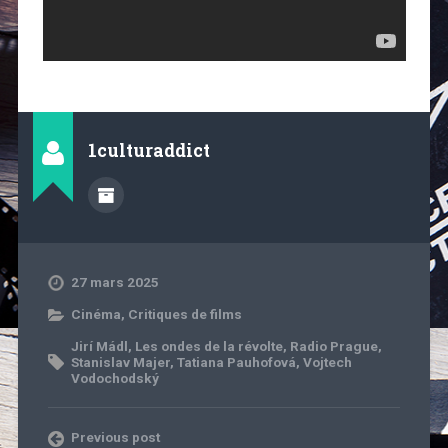
1culturaddict
27 mars 2025
Cinéma
,
Critiques de films
Jirí Mádl
,
Les ondes de la révolte
,
Radio Prague
,
Stanislav Majer
,
Tatiana Pauhofová
,
Vojtech
Vodochodský
Previous post