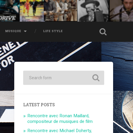
MUSIQUE
LIFE STYLE
LATEST POSTS
Rencontre avec Ronan Maillard,
compositeur de musiques de film
Rencontre avec Michael Doherty,