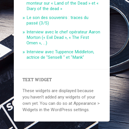
monteur sur « Land of the Dead » et «
Diary of the dead »
Le son des souvenirs : traces du
passé (3/5)
Interview avec le chef opérateur Aaron
Morton (« Evil Dead », « The First
Omen », …)
Interview avec Tuppence Middleton,
actrice de "Sense8 " et "Mank"
TEXT WIDGET
These widgets are displayed because
you haven't added any widgets of your
own yet. You can do so at Appearance >
Widgets in the WordPress settings.