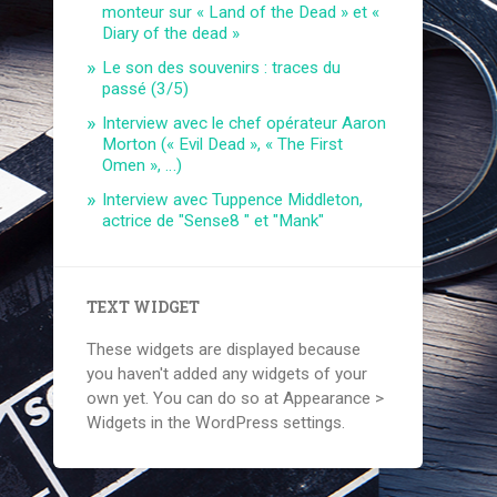
monteur sur « Land of the Dead » et «
Diary of the dead »
Le son des souvenirs : traces du
passé (3/5)
Interview avec le chef opérateur Aaron
Morton (« Evil Dead », « The First
Omen », …)
Interview avec Tuppence Middleton,
actrice de "Sense8 " et "Mank"
TEXT WIDGET
These widgets are displayed because
you haven't added any widgets of your
own yet. You can do so at Appearance >
Widgets in the WordPress settings.