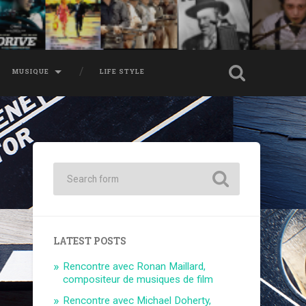
MUSIQUE
LIFE STYLE
LATEST POSTS
Rencontre avec Ronan Maillard,
compositeur de musiques de film
Rencontre avec Michael Doherty,