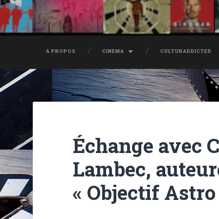
À PROPOS
CINÉMA
CULTURADDICTED
Échange avec C
Lambec, auteure
« Objectif Astro