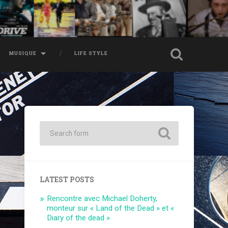
MUSIQUE
LIFE STYLE
LATEST POSTS
Rencontre avec Michael Doherty,
monteur sur « Land of the Dead » et «
Diary of the dead »