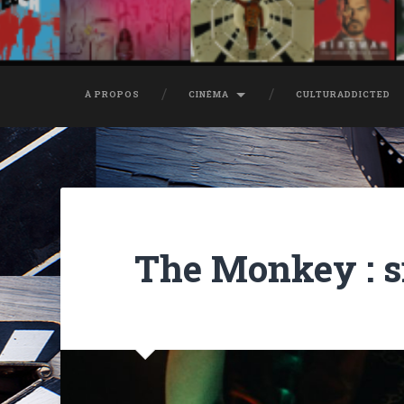
À PROPOS
CINÉMA
CULTURADDICTED
The Monkey : si