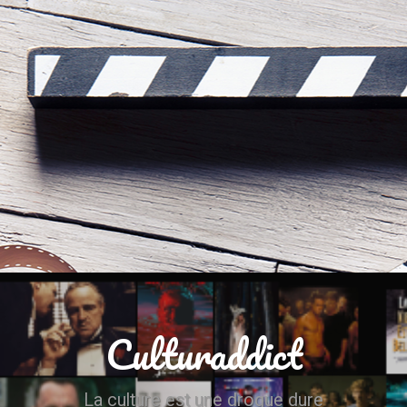
Culturaddict
La culture est une drogue dure