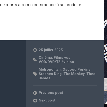
ie de morts atroces commence à se produire
25 juillet 2025
Cinéma
,
Films vus
VOD/DVD/Télévision
Metropolitan
,
Osgood Perkins
,
Stephen King
,
The Monkey
,
Theo
James
Previous post
Next post