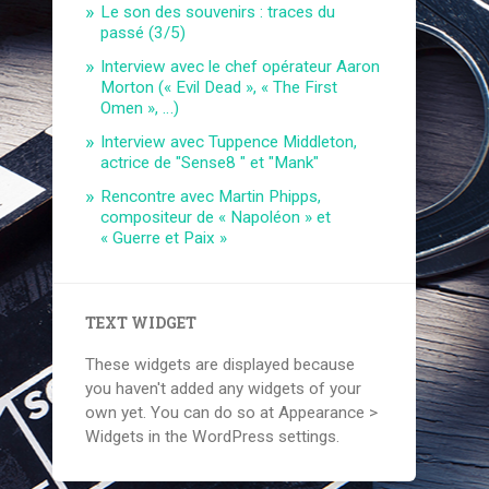
Le son des souvenirs : traces du
passé (3/5)
Interview avec le chef opérateur Aaron
Morton (« Evil Dead », « The First
Omen », …)
Interview avec Tuppence Middleton,
actrice de "Sense8 " et "Mank"
Rencontre avec Martin Phipps,
compositeur de « Napoléon » et
« Guerre et Paix »
TEXT WIDGET
These widgets are displayed because
you haven't added any widgets of your
own yet. You can do so at Appearance >
Widgets in the WordPress settings.