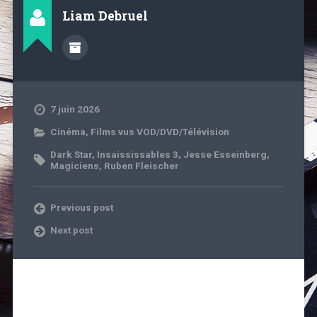
Liam Debruel
7 juin 2026
Cinéma
,
Films vus VOD/DVD/Télévision
Dark Star
,
Insaississables 3
,
Jesse Esseinberg
,
Magiciens
,
Ruben Fleischer
Previous post
Next post