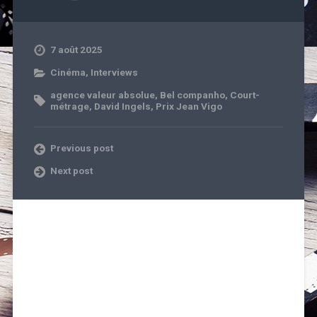
7 août 2025
Cinéma
,
Interviews
agence valeur absolue
,
Bel companho
,
Court-
métrage
,
David Ingels
,
Prix Jean Vigo
Previous post
Next post