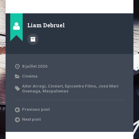
Liam Debruel
8 juillet 2026
Cinéma
Aitor Arregi
,
Cinéart
,
Epicentre Films
,
José Mari
Goenaga
,
Maspalomas
Previous post
Next post