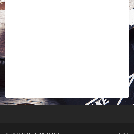
© 2026
CULTURADDICT
UP ↑