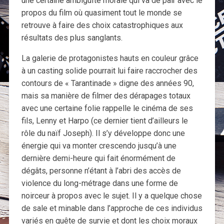
une certaine ambiguïté morale qui va de pair avec le
propos du film où quasiment tout le monde se
retrouve à faire des choix catastrophiques aux
résultats des plus sanglants.
La galerie de protagonistes hauts en couleur grâce
à un casting solide pourrait lui faire raccrocher des
contours de « Tarantinade » digne des années 90,
mais sa manière de filmer des dérapages totaux
avec une certaine folie rappelle le cinéma de ses
fils, Lenny et Harpo (ce dernier tient d’ailleurs le
rôle du naïf Joseph). Il s’y développe donc une
énergie qui va monter crescendo jusqu’à une
dernière demi-heure qui fait énormément de
dégâts, personne n’étant à l’abri des accès de
violence du long-métrage dans une forme de
noirceur à propos avec le sujet. Il y a quelque chose
de sale et minable dans l’approche de ces individus
variés en quête de survie et dont les choix moraux