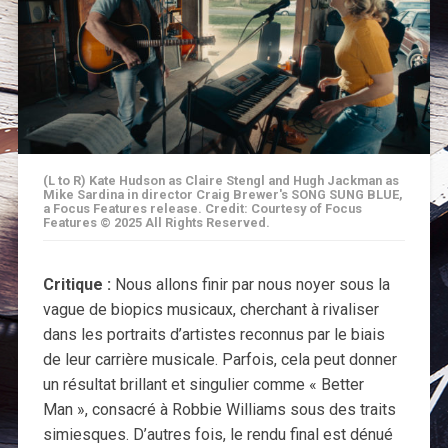
(L to R) Kate Hudson as Claire Stengl and Hugh Jackman as
Mike Sardina in director Craig Brewer's SONG SUNG BLUE,
a Focus Features release. Credit: Courtesy of Focus
Features © 2025 All Rights Reserved.
Critique :
Nous allons finir par nous noyer sous la
vague de biopics musicaux, cherchant à rivaliser
dans les portraits d’artistes reconnus par le biais
de leur carrière musicale. Parfois, cela peut donner
un résultat brillant et singulier comme « Better
Man », consacré à Robbie Williams sous des traits
simiesques. D’autres fois, le rendu final est dénué