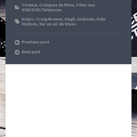
Cinéma
,
Critiques de films
,
Films vus
VOD/DVD/Télévision
biopic
,
Craig Brewer
,
Hugh Jackman
,
Kate
Hudson
,
Sur un air de blues
Previous post
Next post