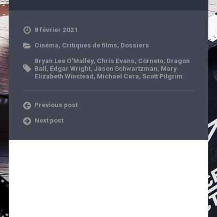
8 février 2021
Cinéma
,
Critiques de films
,
Dossiers
Bryan Lee O'Malley
,
Chris Evans
,
Corneto
,
Dragon
Ball
,
Edgar Wright
,
Jason Schwartzman
,
Mary
Elizabeth Winstead
,
Michael Cera
,
Scott Pilgrim
Previous post
Next post