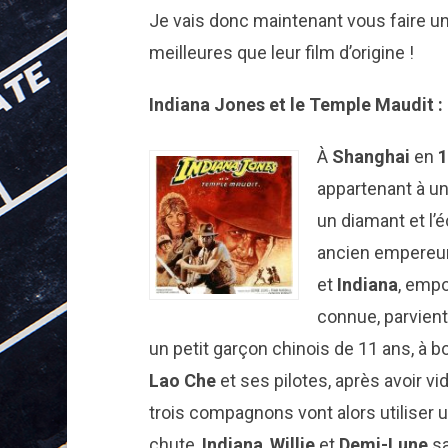
Je vais donc maintenant vous faire un
meilleures que leur film d’origine !
Indiana Jones et le Temple Maudit :
À
Shanghai
en
1
appartenant à un
un diamant et l’
ancien empereur 
et
Indiana
, empo
connue, parvient 
un petit garçon chinois de 11 ans, à b
Lao Che
et ses pilotes, après avoir vi
trois compagnons vont alors utiliser 
chute,
Indiana
,
Willie
et
Demi-Lune
sa