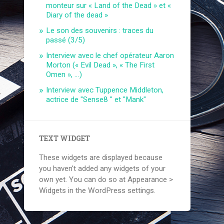
monteur sur « Land of the Dead » et «
Diary of the dead »
Le son des souvenirs : traces du
passé (3/5)
Interview avec le chef opérateur Aaron
Morton (« Evil Dead », « The First
Omen », …)
Interview avec Tuppence Middleton,
actrice de "Sense8 " et "Mank"
TEXT WIDGET
These widgets are displayed because
you haven't added any widgets of your
own yet. You can do so at Appearance >
Widgets in the WordPress settings.