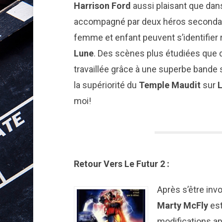
Harrison Ford
aussi plaisant que dans
accompagné par deux héros secondair
femme et enfant peuvent s’identifier
Lune
. Des scènes plus étudiées que 
travaillée grâce à une superbe bande s
la supériorité du
Temple Maudit
sur
L
moi!
Retour Vers Le Futur 2 :
Après s’être inv
Marty McFly
est
modifications ap