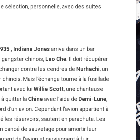
e sélection, personnelle, avec des suites
935 ,
Indiana Jones
arrive dans un bar
 gangster chinois,
Lao Che
. Il doit récupérer
échanger contre les cendres de
Nurhachi
, un
chinois. Mais l’échange tourne à la fusillade
rtant avec lui
Willie Scott
, une chanteuse
à quitter la
Chine
avec l’aide de
Demi-Lune
,
ord d’un avion. Cependant l’avion appartient à
dé les réservoirs, sautent en parachute. Les
un canoé de sauvetage pour amortir leur
utent de l’avion et parviennent à fuir.