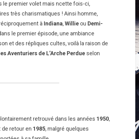
 le premier volet mais ncette fois-ci,
es très charismatiques ! Ainsi homme,
 réciproquement à
Indiana
,
Willie
ou
Demi-
dans le premier épisode, une ambiance
on et des répliques cultes, voilà la raison de
es Aventuriers de L’Arche Perdue
selon
olontairement retrouvé dans les années
1950
,
 de retour en
1985
, malgré quelques
portées à sa famille.