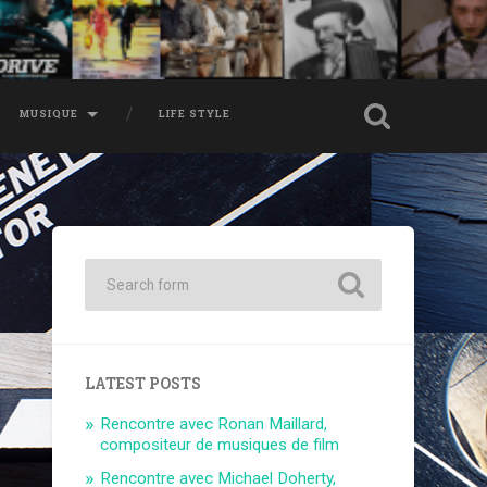
MUSIQUE
LIFE STYLE
LATEST POSTS
Rencontre avec Ronan Maillard,
compositeur de musiques de film
Rencontre avec Michael Doherty,