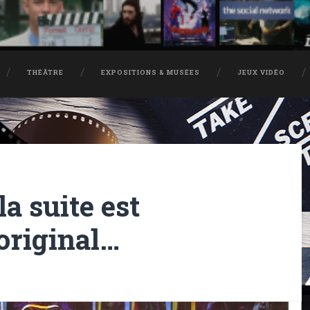
THÉÂTRE
EXPOSITIONS & MUSÉES
JEUX VIDÉO
a suite est
’original…