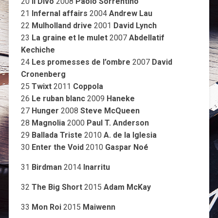
20
Il Divo
2008
Paolo Sorrentino
21
Infernal affairs
2004
Andrew Lau
22
Mulholland drive
2001
David Lynch
23
La graine et le mulet
2007
Abdellatif
Kechiche
24
Les promesses de l’ombre
2007
David
Cronenberg
25
Twixt
2011
Coppola
26
Le ruban blanc
2009
Haneke
27
Hunger
2008
Steve McQueen
28
Magnolia
2000
Paul T. Anderson
29
Ballada Triste
2010
A. de la Iglesia
30
Enter the Void
2010
Gaspar Noé
31
Birdman
2014
Inarritu
32
The Big Short
2015
Adam McKay
33
Mon Roi
2015
Maiwenn