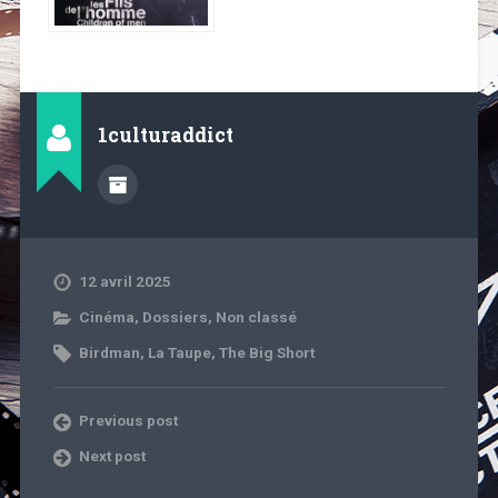
1culturaddict
12 avril 2025
Cinéma
,
Dossiers
,
Non classé
Birdman
,
La Taupe
,
The Big Short
Previous post
Next post