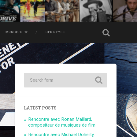
MUSIQUE
LIFE STYLE
LATEST POSTS
Rencontre avec Ronan Maillard,
compositeur de musiques de film
Rencontre avec Michael Doherty,