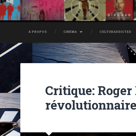
À PROPOS
CINÉMA
CULTURADDICTED
Critique: Roger
révolutionnaire 