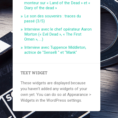
monteur sur « Land of the Dead » et «
Diary of the dead »
Le son des souvenirs : traces du
passé (3/5)
Interview avec le chef opérateur Aaron
Morton (« Evil Dead », « The First
Omen », …)
Interview avec Tuppence Middleton,
actrice de "Sense8 " et "Mank"
TEXT WIDGET
These widgets are displayed because
you haven't added any widgets of your
own yet. You can do so at Appearance >
Widgets in the WordPress settings.