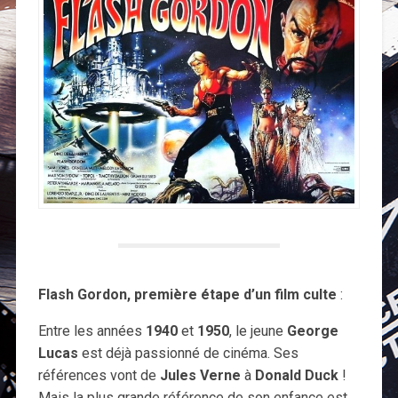
Flash Gordon, première étape d’un film culte
:
Entre les années
1940
et
1950
, le jeune
George
Lucas
est déjà passionné de cinéma. Ses
références vont de
Jules Verne
à
Donald Duck
!
Mais la plus grande référence de son enfance est