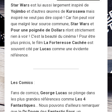
Star Wars
est lui aussi largement inspiré de
Yojimbo
et d’autres œuvres de
Kurosawa
mais
inspiré ne veut pas dire copié ! Car l’on peut voir
que malgré leur source commune,
Star Wars
et
Pour une poignée de Dollars
n’ont strictement
rien à voir ! C’est la beauté du cinéma ! Pour être
plus précis, le film
La Forteresse Cachée
est
souvent cité par
Lucas
comme une évidente
référence.
Les Comics
:
Fans de comics,
George Lucas
se plonge dans
les plus grandes références comme
Les 4
Fantastiques
… Nous pouvons d’ailleurs remarquer
que le
Dr.Doom
des
Fantastic Four
, un