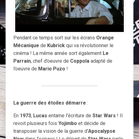
Pendant ce temps sort sur les écrans
Orange
Mécanique
de
Kubrick
qui va révolutionner le
cinéma ! La même année sort également
Le
Parrain
, chef d’oeuvre de
Coppola
adapté de
l’oeuvre de
Mario Puzo
!
La guerre des étoiles démarre
:
En
1973
,
Lucas
entame l’écriture de
Star Wars
! Il
revoit plusieurs fois
Yojimbo
et décide de
transposer la vision de la guerre d’
Apocalypse
Now
dans l’espace ! Le départ de
Star Wars
parle