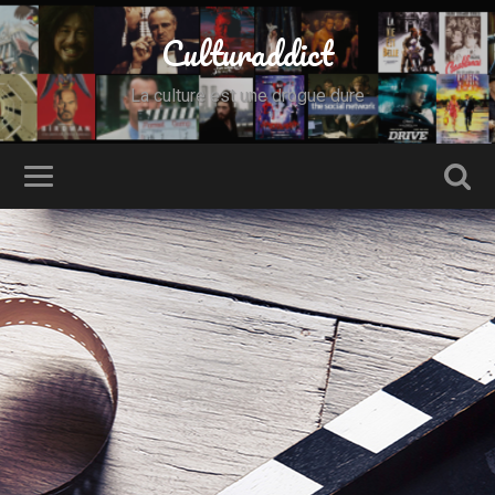
Culturaddict
La culture est une drogue dure