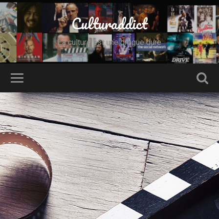
Culturaddict
La culture est une drogue dure