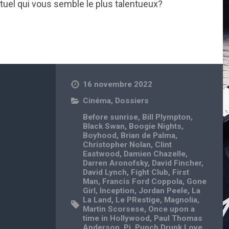
actuel qui vous semble le plus talentueux?
16 novembre 2022
Cinéma
,
Dossiers
Before sunrise
,
Bill Plympton
,
Black Swan
,
Boogie Nights
,
Boyhood
,
Brian de Palma
,
Christopher Nolan
,
Clint
Eastwood
,
Damien Chazelle
,
Darren Aronofsky
,
David Fincher
,
David Lynch
,
Fight Club
,
First
Man
,
Francis Ford Coppola
,
Gone
Girl
,
Inception
,
Jordan Peele
,
La
La Land
,
Le PRestige
,
Magnolia
,
Martin Scorsese
,
Once upon a
time in Hollywood
,
Paul Thomas
Anderson
,
Pi
,
Punch Drunk Love
,