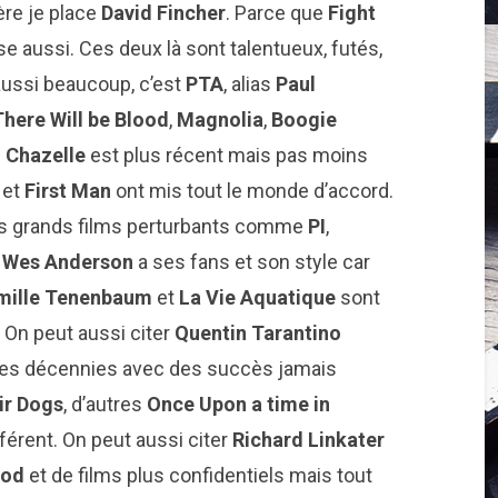
ère je place
David Fincher
. Parce que
Fight
se aussi. Ces deux là sont talentueux, futés,
 aussi beaucoup, c’est
PTA
, alias
Paul
There Will be Blood
,
Magnolia
,
Boogie
 Chazelle
est plus récent mais pas moins
h
et
First Man
ont mis tout le monde d’accord.
 grands films perturbants comme
PI
,
.
Wes Anderson
a ses fans et son style car
mille Tenenbaum
et
La Vie Aquatique
sont
 On peut aussi citer
Quentin Tarantino
ières décennies avec des succès jamais
ir Dogs
, d’autres
Once Upon a time in
fférent. On peut aussi citer
Richard Linkater
ood
et de films plus confidentiels mais tout