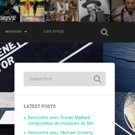
MUSIQUE
LIFE STYLE
LATEST POSTS
Rencontre avec Ronan Maillard,
compositeur de musiques de film
Rencontre avec Michael Doherty,