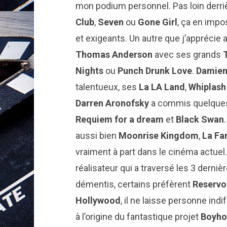
mon podium personnel. Pas loin derri
Club
,
Seven
ou
Gone Girl
, ça en impo
et exigeants. Un autre que j’apprécie
Thomas Anderson
avec ses grands
Nights
ou
Punch Drunk Love
.
Damien
talentueux, ses
La LA Land
,
Whiplas
Darren Aronofsky
a commis quelques
Requiem for a dream
et
Black Swan
aussi bien
Moonrise Kingdom
,
La Fa
vraiment à part dans le cinéma actuel.
réalisateur qui a traversé les 3 dern
démentis, certains préfèrent
Reservo
Hollywood
, il ne laisse personne indi
à l’origine du fantastique projet
Boyh