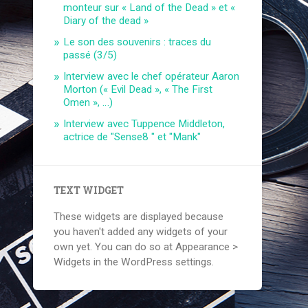
monteur sur « Land of the Dead » et «
Diary of the dead »
Le son des souvenirs : traces du
passé (3/5)
Interview avec le chef opérateur Aaron
Morton (« Evil Dead », « The First
Omen », …)
Interview avec Tuppence Middleton,
actrice de "Sense8 " et "Mank"
TEXT WIDGET
These widgets are displayed because
you haven't added any widgets of your
own yet. You can do so at Appearance >
Widgets in the WordPress settings.