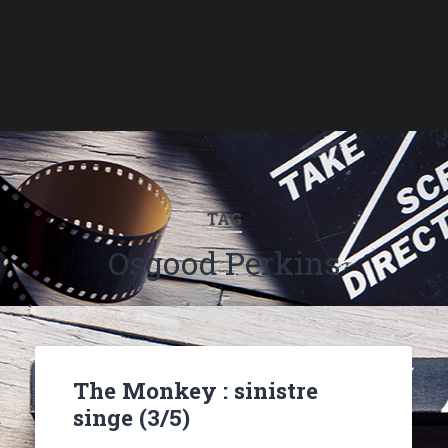
TAG
Osgood Perkins
The Monkey : sinistre
singe (3/5)