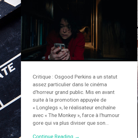
Critique : Osgood Perkins a un statut
assez particulier dans le cinéma
d’horreur grand public. Mis en avant
suite à la promotion appuyée de
« Longlegs », le réalisateur enchaîne
avec « The Monkey », farce à l’humour
gore qui va plus diviser que son…
Continue Reading →