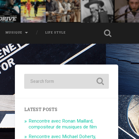
MUSIQUE
LIFE STYLE
LATEST POSTS
Rencontre avec Ronan Maillard,
compositeur de musiques de film
Rencontre avec Michael Doherty,