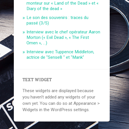
monteur sur « Land of the Dead » et «
Diary of the dead »
Le son des souvenirs : traces du
passé (3/5)
Interview avec le chef opérateur Aaron
Morton (« Evil Dead », « The First
Omen », …)
Interview avec Tuppence Middleton,
actrice de "Sense8 " et "Mank"
TEXT WIDGET
These widgets are displayed because
you haven't added any widgets of your
own yet. You can do so at Appearance >
Widgets in the WordPress settings.