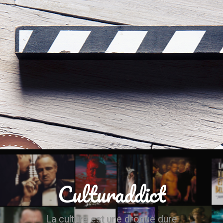
Culturaddict
La culture est une drogue dure