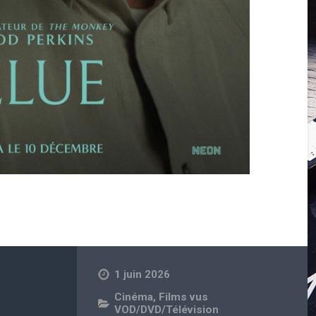
1 juin 2026
Cinéma
,
Films vus
VOD/DVD/Télévision