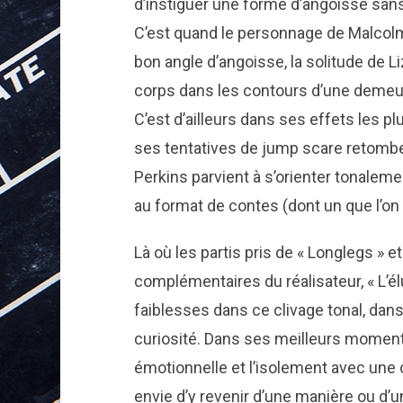
d’instiguer une forme d’angoisse san
C’est quand le personnage de Malcolm p
bon angle d’angoisse, la solitude de L
corps dans les contours d’une demeur
C’est d’ailleurs dans ses effets les plu
ses tentatives de jump scare retombent
Perkins parvient à s’orienter tonalem
au format de contes (dont un que l’on
Là où les partis pris de « Longlegs » 
complémentaires du réalisateur, « L’
faiblesses dans ce clivage tonal, da
curiosité. Dans ses meilleurs moment
émotionnelle et l’isolement avec une
envie d’y revenir d’une manière ou d’u