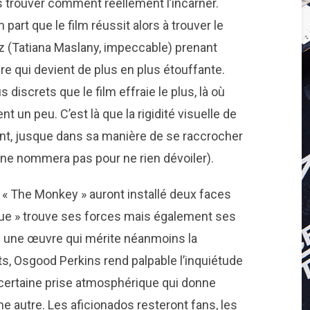
s trouver comment réellement l’incarner.
art que le film réussit alors à trouver le
iz (Tatiana Maslany, impeccable) prenant
e qui devient de plus en plus étouffante.
s discrets que le film effraie le plus, là où
 un peu. C’est là que la rigidité visuelle de
ent, jusque dans sa manière de se raccrocher
 ne nommera pas pour ne rien dévoiler).
et « The Monkey » auront installé deux faces
élue » trouve ses forces mais également ses
ns une œuvre qui mérite néanmoins la
s, Osgood Perkins rend palpable l’inquiétude
 certaine prise atmosphérique qui donne
ne autre. Les aficionados resteront fans, les