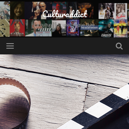
Culturaddict
La culture est une drogue dure